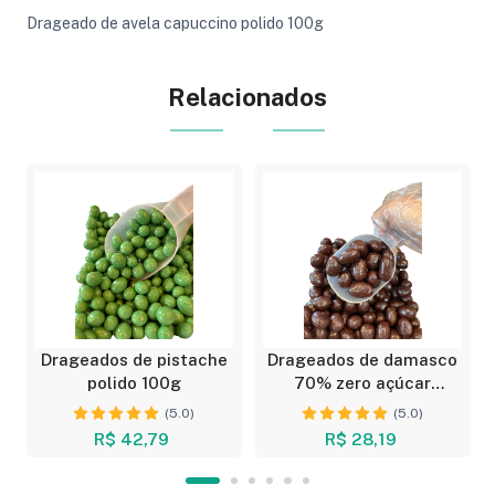
Drageado de avela capuccino polido 100g
Relacionados
Drageados de pistache
Drageados de damasco
o
polido 100g
70% zero açúcar
polido...
(5.0)
(5.0)
R$ 42,79
R$ 28,19