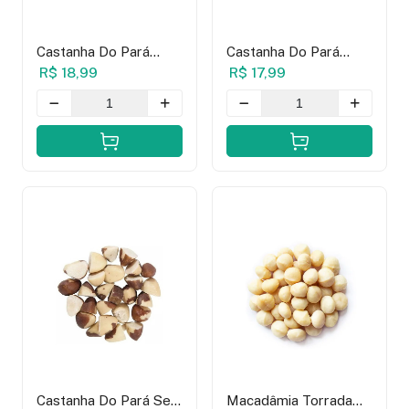
Castanha Do Pará
Castanha Do Pará
Large Sem Casca -
Média Sem Casca -
R$ 18,99
R$ 17,99
100g
100g
Castanha Do Pará Sem
Macadâmia Torrada