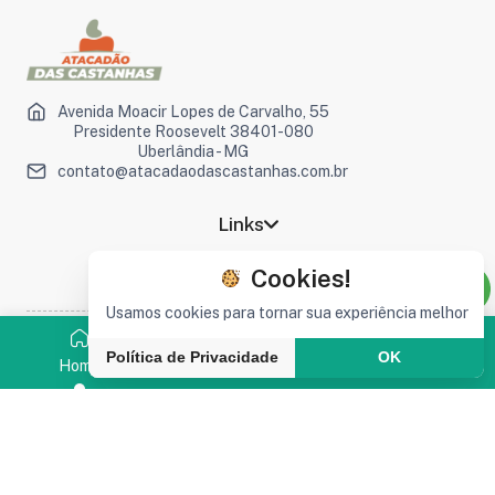
Avenida Moacir Lopes de Carvalho, 55
Presidente Roosevelt 38401-080
Uberlândia - MG
contato@atacadaodascastanhas.com.br
Links
Contatos
Cookies!
Usamos cookies para tornar sua experiência melhor
©2026 Atacadão das Castanhas
Política de Privacidade
OK
Home
Categoria
Busca
Carrinho
Somos sociais :
Webearte