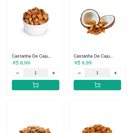
Castanha De Caju
Castanha De Caju
Caramelizada - 100g
Caramelizada Com
R$ 8,99
R$ 8,99
Coco - 100g