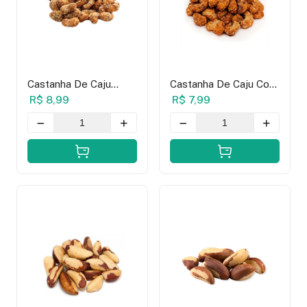
Castanha De Caju
Castanha De Caju Com
Caramelizada Com
Leite Condensado -
R$ 8,99
R$ 7,99
Gergilim - 100g
100g