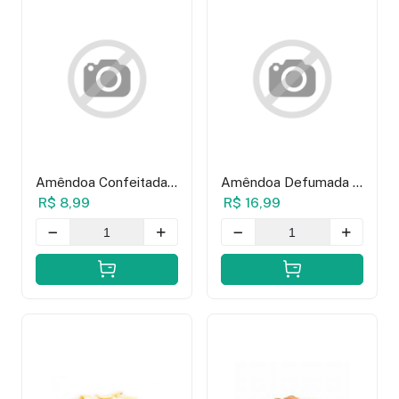
Amêndoa Confeitada
Amêndoa Defumada -
Branca 100g
100g
R$ 8,99
R$ 16,99