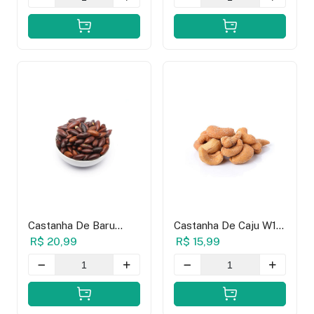
Castanha De Baru
Castanha De Caju W1
Torrada - 100g
Torrada Com Sal -
R$ 20,99
R$ 15,99
100g