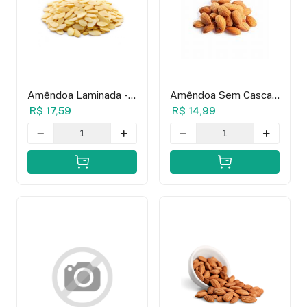
Amêndoa Laminada -
Amêndoa Sem Casca
100g
Crua - 100g
R$ 17,59
R$ 14,99