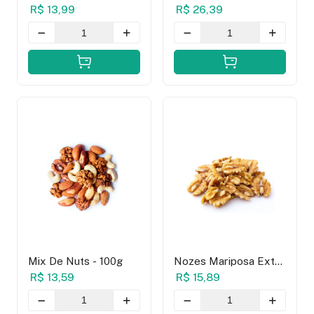
Casca Em Pedaços -
Sem Sal - 100g
R$ 13,99
R$ 26,39
100g
Mix De Nuts - 100g
Nozes Mariposa Extra
- 100g
R$ 13,59
R$ 15,89