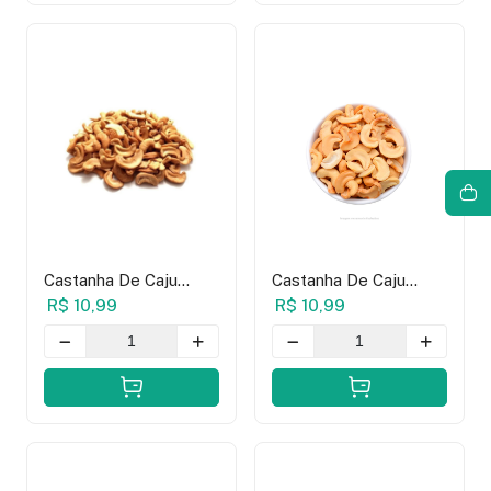
Castanha De Caju
Castanha De Caju
Banda Torrada Com
Banda Torrada Sem
R$ 10,99
R$ 10,99
Sal - 100g
Sal - 100g