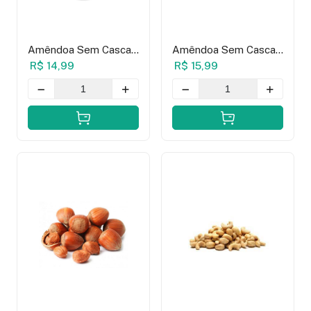
Amêndoa Sem Casca
Amêndoa Sem Casca
Torrada Com Sal -
Torrada Sem Sal -
R$ 14,99
R$ 15,99
100g
100g