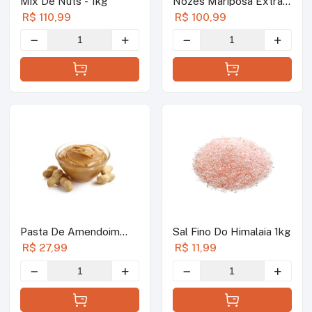
Mix De Nuts - 1kg
Nozes Mariposa Extra
Large - 1kg
R$ 110,99
R$ 100,99
Pasta De Amendoim
Sal Fino Do Himalaia 1kg
Natural - 1kg
R$ 27,99
R$ 11,99