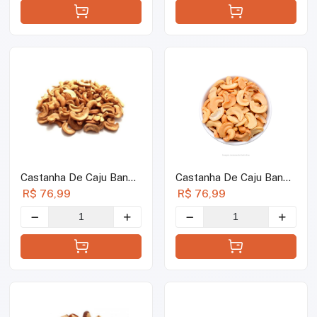
Castanha De Caju Banda
Castanha De Caju Banda
Torrada Com Sal - 1kg
Torrada Sem Sal - 1kg
R$ 76,99
R$ 76,99