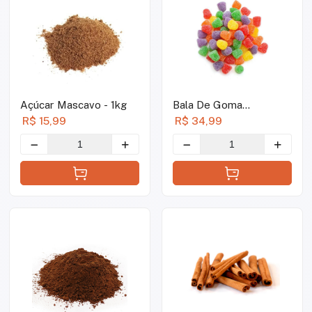
Açúcar Mascavo - 1kg
Bala De Goma
Confeitada - 10g
R$ 15,99
R$ 34,99