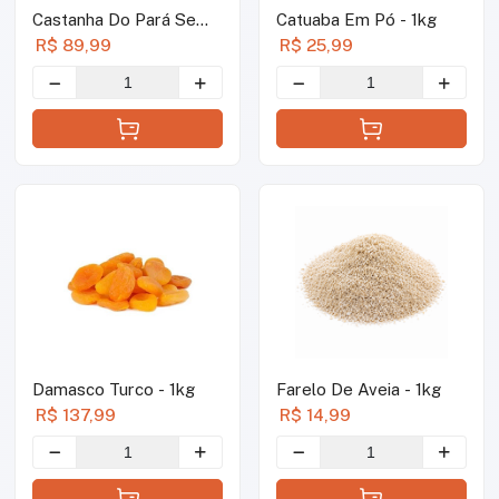
Castanha Do Pará Sem
Catuaba Em Pó - 1kg
Casca Em Pedaços -
R$ 89,99
R$ 25,99
1kg
Damasco Turco - 1kg
Farelo De Aveia - 1kg
R$ 137,99
R$ 14,99