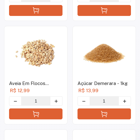
Aveia Em Flocos
Açúcar Demerara - 1kg
Grossos - 1kg
R$ 12,99
R$ 13,99