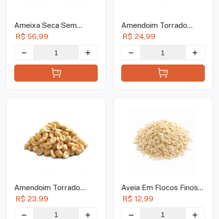
Ameixa Seca Sem
Amendoim Torrado
Caroço - 1kg
Com Sal - 1kg
R$ 56,99
R$ 24,99
Amendoim Torrado
Aveia Em Flocos Finos -
Sem Sal - 1kg
1kg
R$ 23,99
R$ 12,99