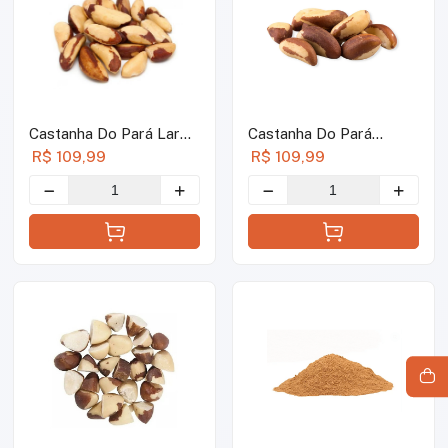
Castanha Do Pará Large
Castanha Do Pará
Sem Casca - 1kg
Média Sem Casca - 1kg
R$ 109,99
R$ 109,99