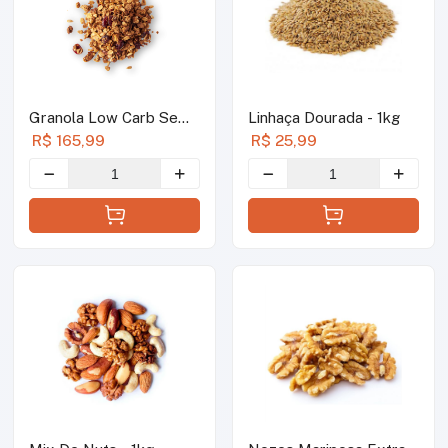
Granola Low Carb Sem
Linhaça Dourada - 1kg
Açúcar- 1kg
R$ 165,99
R$ 25,99