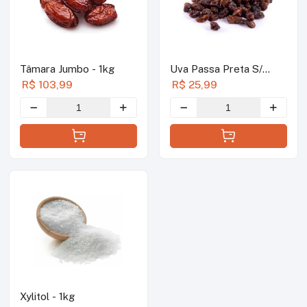
Tâmara Jumbo - 1kg
Uva Passa Preta S/
Semente - 1kg
R$ 103,99
R$ 25,99
Xylitol - 1kg