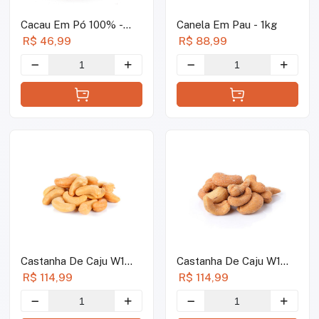
Cacau Em Pó 100% -
Canela Em Pau - 1kg
1kg
R$ 46,99
R$ 88,99
Castanha De Caju W1
Castanha De Caju W1
Torrada Sem Sal - 1kg
Torrada Com Sal - 1kg
R$ 114,99
R$ 114,99